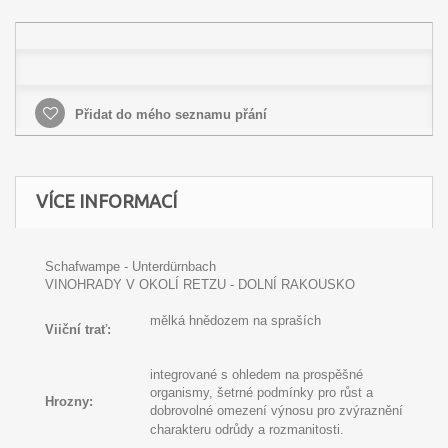
Přidat do mého seznamu přání
VÍCE INFORMACÍ
Schafwampe - Unterdürnbach
VINOHRADY V OKOLÍ RETZU - DOLNÍ RAKOUSKO
mělká hnědozem na spraších
Viiční trať:
integrované s ohledem na prospěšné
organismy, šetrné podmínky pro růst a
Hrozny:
dobrovolné omezení výnosu pro zvýraznění
charakteru odrůdy a rozmanitosti
.