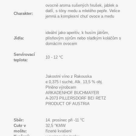
ovocné aroma sušených hrušek, jablek a
datlí, s tóny medu a mletého pepře. Velice
Charakter:
jemná a komplexní chuť ovoce a medu
ideální jako aperitiv, k husím játrům,
Jídla:
plísňovým sýrům nebo sladkým koláčům s
domácím ovocem
Servírovací
10 - 12 °C
teplota:
Jakostní víno z Rakouska
e 0,375 l suché, Alk. 13,5 % obj.
Plněno výrobcem
ARKADENHOF BUCHMAYER
A-2073 PILLERSDORF BEI RETZ
PRODUCT OF AUSTRIA
Sběr:
14. prosinec při -11
°C
Cukr v
32,5 °KMW
moštu:
řízené kvašení