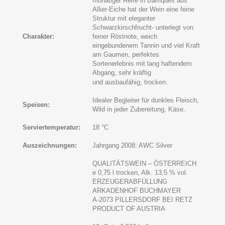
monatiger Reife in Barriques aus
Allier-Eiche hat der Wein eine feine
Struktur mit eleganter
Schwarzkirschfrucht- unterlegt von
Charakter:
feiner Röstnote, weich
eingebundenem Tannin und viel Kraft
am Gaumen, perfektes
Sortenerlebnis mit lang haftendem
Abgang, sehr kräftig
und ausbaufähig
, trocken.
Idealer Begleiter für dunkles Fleisch,
Speisen:
Wild in jeder Zubereitung, Käse.
Serviertemperatur:
18 °C
Auszeichnungen:
Jahrgang 2008: AWC Silver
QUALITÄTSWEIN – ÖSTERREICH
e 0,75 l trocken, Alk. 13,5 % vol.
ERZEUGERABFÜLLUNG
ARKADENHOF BUCHMAYER
A-2073 PILLERSDORF BEI RETZ
PRODUCT OF AUSTRIA