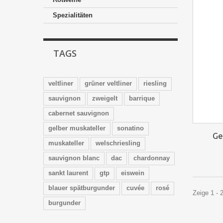
Spezialitäten
TAGS
veltliner
grüner veltliner
riesling
sauvignon
zweigelt
barrique
cabernet sauvignon
gelber muskateller
sonatino
Ge
muskateller
welschriesling
sauvignon blanc
dac
chardonnay
sankt laurent
gtp
eiswein
blauer spätburgunder
cuvée
rosé
Zeige 1 - 
burgunder